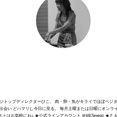
るベジトップディレクターひこ。 肉・卵・魚がキライでほぼベジ
出会い どハマリし今日に至る。 毎月土曜または日曜にオンラ
はお気軽にね♪ ★公式ラインアカウント ＠687ayeqc ★Ｆ