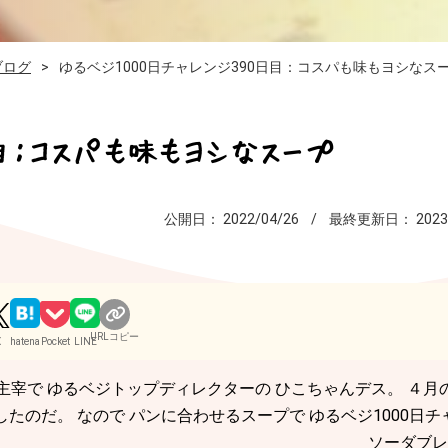
ブログ
ゆるベジ1000日チャレンジ390日目：コスパも味もヨシなス
日目：コスパも味もヨシなスープ
公開日：
2022/04/26
最終更新日：
2023
URLコピー
X
hatena
Pocket
LINE
主宰で ゆるベジトップディレクターの ひこちゃんデス。 ４月
たのだ。 なので パンに合わせるスープで ゆるベジ1000日チ
ソーダブレッ