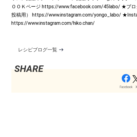
ＯＯＫページ https://www.facebook.com/45labo/ ★ブロ
投稿用） https://www.instagram.com/yongo_lab
https://www.instagram.com/hiko.chan/
レシピブログ一覧
Facebook