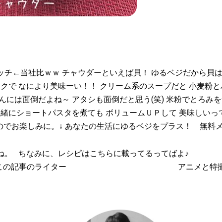
ッチ←当社比ｗｗ チャウダーといえば貝！ ゆるベジだから貝
ラクで なにより美味ーい！！ クリーム系のスープだと 小麦粉
んには面倒だよね～ アタシも面倒だと思う(笑) 米粉でとろみ
一緒にショートパスタを煮ても ボリュームＵＰして 美味しいっ
のでお楽しみに。↓ あなたの生活にゆるベジをプラス！ 無料
ね。 ちなみに、レシピはこちらに載ってるってばよ♪
この記事のライター
アニメと特