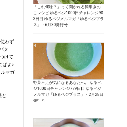
「これ何味？」って聞かれる簡単きの
こレシピ:ゆるベジ1000日チャレンジ90
3日目 ゆるベジメルマガ「ゆるベジプラ
ス」・6月30発行号
は使わず
とバター
をつけて
てばよ♪
メルマガ
野菜不足が気になるあなたへ。:ゆるベ
ジ1000日チャレンジ779日目 ゆるベジ
メルマガ「ゆるベジプラス」・2月28日
撮と
発行号