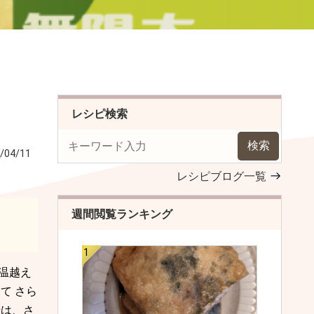
レシピ検索
検索
/04/11
レシピブログ一覧
週間閲覧ランキング
温越え
て さら
母は、さ