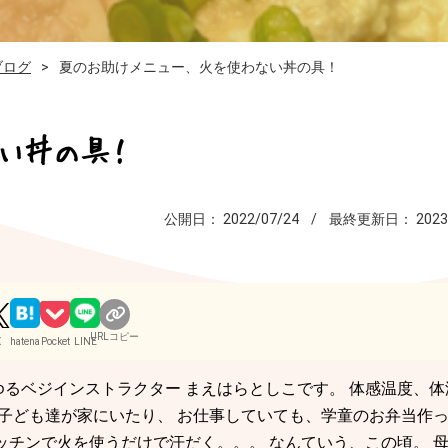
ブログ
夏のお助けメニュー、火を使わない丼の具！
い丼の具！
公開日：
2022/07/24
最終更新日：
2023
URLコピー
X
hatena
Pocket
LINE
ゆるベジインストラクター まえはらとしこです。 体感温度、体
子ども達が家にいたり、 お仕事していても、学童のお弁当作っ
ッチンで火を使うだけで汗だく。。。 なんていう、この頃。 