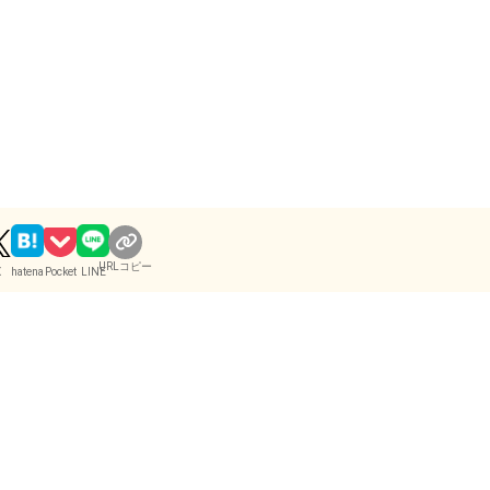
URLコピー
X
hatena
Pocket
LINE