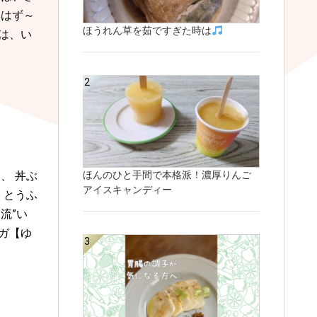
いはず～
ほうれん草を茹ですぎた時は
は、い
、 丼ぶ
ほんのひと手間で本格派！濃厚りんご
アイスキャンディー
 とうふ
流”い
ガ【ゆ