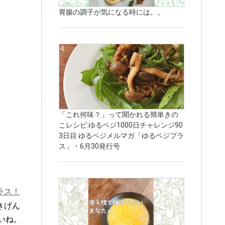
胃腸の調子が気になる時には。。
「これ何味？」って聞かれる簡単きの
こレシピ:ゆるベジ1000日チャレンジ90
3日目 ゆるベジメルマガ「ゆるベジプラ
ス」・6月30発行号
ラス！
きげん
いね。