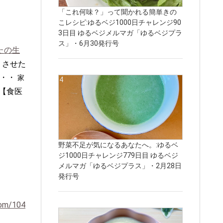
「これ何味？」って聞かれる簡単きの
こレシピ:ゆるベジ1000日チャレンジ90
3日目 ゆるベジメルマガ「ゆるベジプラ
ス」・6月30発行号
たの生
りさせた
・・・
家
【食医
野菜不足が気になるあなたへ。:ゆるベ
ジ1000日チャレンジ779日目 ゆるベジ
メルマガ「ゆるベジプラス」・2月28日
発行号
com/104