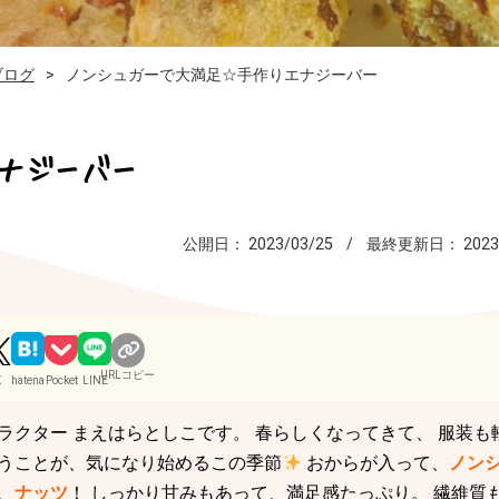
ブログ
ノンシュガーで大満足☆手作りエナジーバー
ナジーバー
公開日：
2023/03/25
最終更新日：
2023
URLコピー
X
hatena
Pocket
LINE
ラクター まえはらとしこです。 春らしくなってきて、 服装も
いうことが、気になり始めるこの季節
おからが入って、
ノン
、
ナッツ
！ しっかり甘みもあって、満足感たっぷり。 繊維質