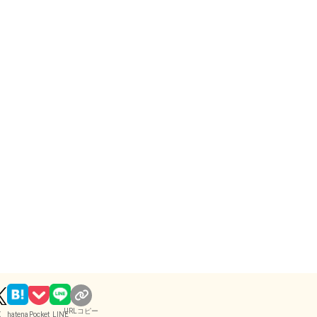
URLコピー
X
hatena
Pocket
LINE